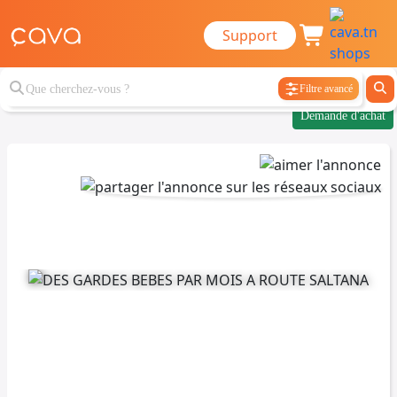
Support
Filtre avancé
Demande d'achat