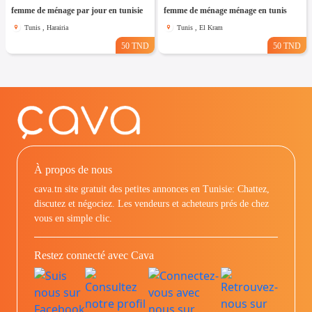
femme de ménage par jour en tunisie
femme de ménage ménage en tunis
Tunis , Harairia
Tunis , El Kram
50 TND
50 TND
À propos de nous
cava.tn site gratuit des petites annonces en Tunisie: Chattez,
discutez et négociez. Les vendeurs et acheteurs prés de chez
vous en simple clic.
Restez connecté avec Cava