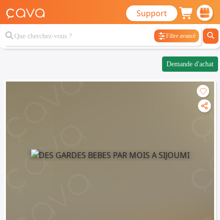
Support
Filtre avancé
Demande d'achat