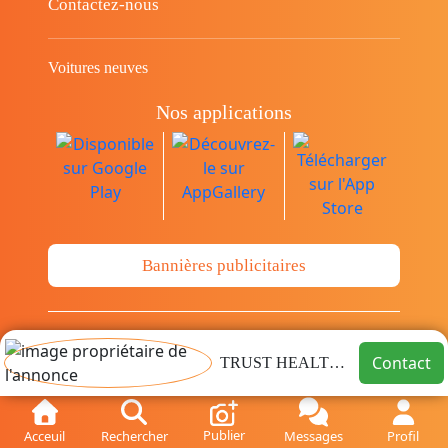
Contactez-nous
Voitures neuves
Nos applications
Bannières publicitaires
© Copyright 2014-2026 Cava.tn Limited Tous
Contact
TRUST HEALTHCARE
les droits sont réservés.
Publier
Acceuil
Rechercher
Messages
Profil