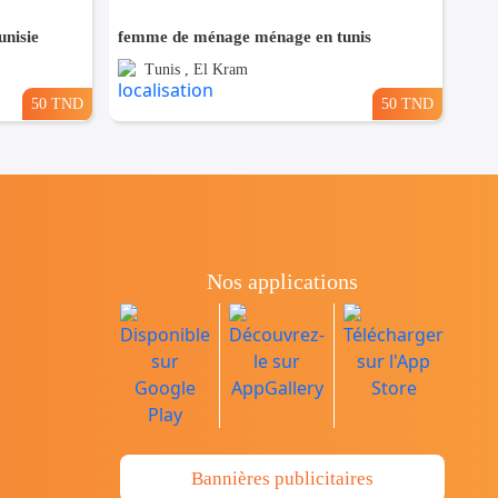
nisie
femme de ménage ménage en tunis
Tunis , El Kram
50 TND
50 TND
Nos applications
Bannières publicitaires