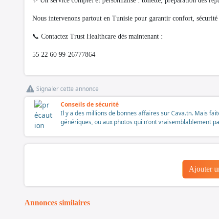
✨ Un service complet et personnalisé : toilette, préparation des repa
Nous intervenons partout en Tunisie pour garantir confort, sécurité 
📞 Contactez Trust Healthcare dès maintenant :
55 22 60 99-26777864
Signaler cette annonce
Conseils de sécurité
Il y a des millions de bonnes affaires sur Cava.tn. Mais fai
génériques, ou aux photos qui n'ont vraisemblablement pas é
Ajouter 
Annonces similaires