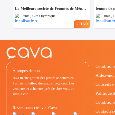
La Meilleure societe de Femmes de Ménage A cité olympique
femme de m
Tunis , Cité Olympique
Tunis , H
60 TND
Conditions
À propos de nous
Aidez-moi
cava.tn site gratuit des petites annonces en
Tunisie: Chattez, discutez et négociez. Les
Conseils d
vendeurs et acheteurs prés de chez vous en
Politique d
simple clic.
Conditions
Restez connecté avec Cava
Contactez