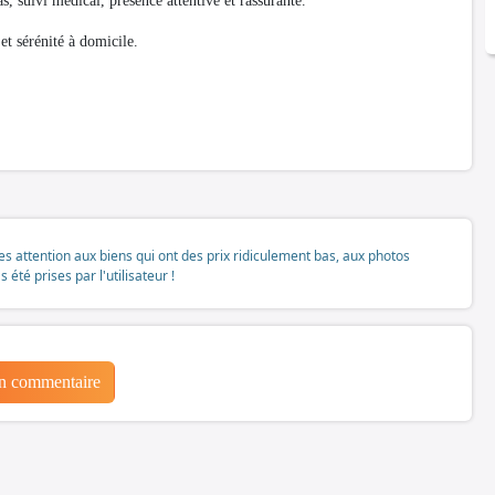
s, suivi médical, présence attentive et rassurante.
et sérénité à domicile.
tes attention aux biens qui ont des prix ridiculement bas, aux photos
té prises par l'utilisateur !
un commentaire