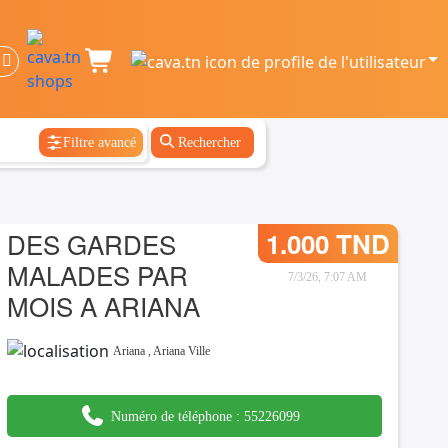
Filtre avancé
Rechercher
DES GARDES
1.000 TND
MALADES PAR
7/3/26, 7:07 AM
MOIS A ARIANA
Ariana
,
Ariana Ville
Numéro de téléphone :
55226099