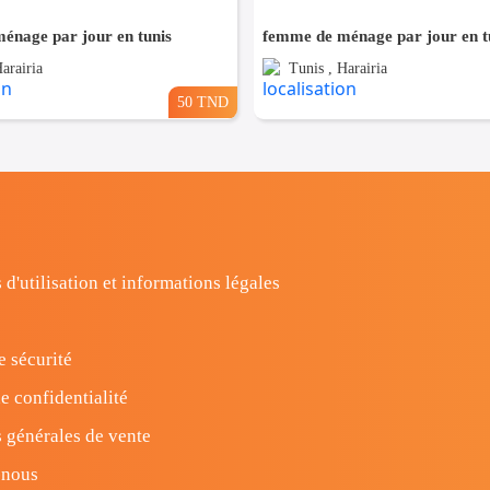
énage par jour en tunis
femme de ménage par jour en tu
arairia
Tunis , Harairia
50 TND
 d'utilisation et informations légales
e sécurité
e confidentialité
 générales de vente
-nous