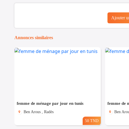
Ajouter 
Annonces similaires
femme de ménage par jour en tunis
femme de m
Ben Arous , Radès
Ben Arou
50 TND