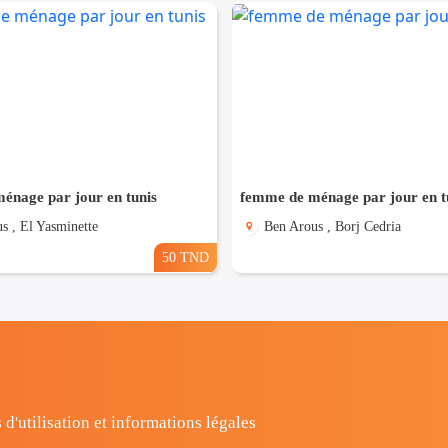
énage par jour en tunis
femme de ménage par jour en t
s , El Yasminette
Ben Arous , Borj Cedria
50 TND
 d'utilisation et informations légales