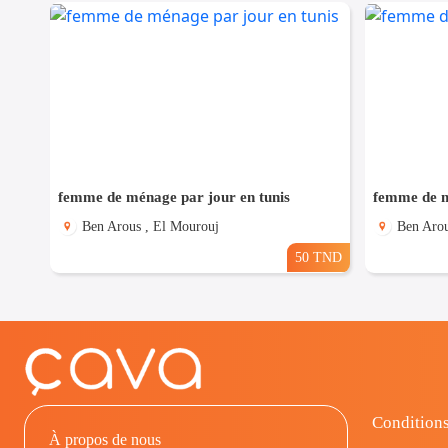
femme de ménage par jour en tunis
femme de m
Ben Arous , El Mourouj
Ben Arou
50 TND
Conditions
À propos de nous