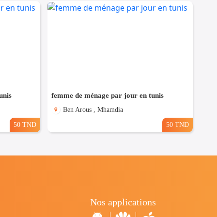
unis
femme de ménage par jour en tunis
Ben Arous , Mhamdia
50 TND
50 TND
Nos applications