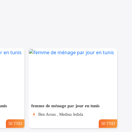
unis
femme de ménage par jour en tunis
Ben Arous , Medina Jedida
50 TND
50 TND