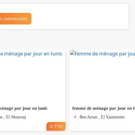
un commentaire
énage par jour en tunis
femme de ménage par jour en t
s , El Mourouj
Ben Arous , El Yasminette
50 TND