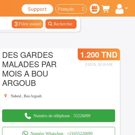
Support
Filtre avancé
Rechercher
DES GARDES
1.200 TND
MALADES PAR
2/18/26, 10:16 AM
MOIS A BOU
ARGOUB
Nabeul
,
Bou Argoub
Numéro de téléphone :
55226099
Numéro WhatsApp :
+21655226099