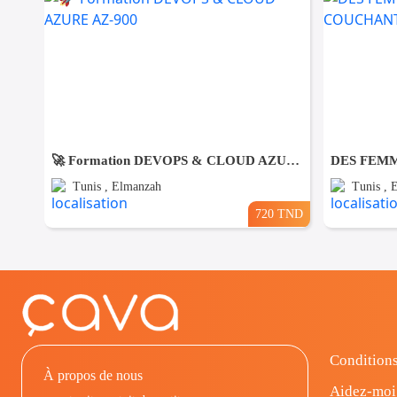
🚀 Formation DEVOPS & CLOUD AZURE AZ-900
Tunis , Elmanzah
Tunis , 
720 TND
Conditions
À propos de nous
Aidez-moi