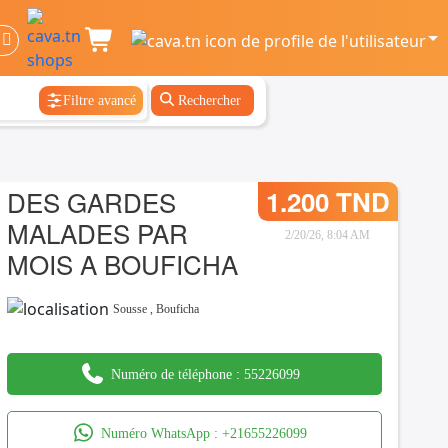
Filtre avancé
Rechercher
DES GARDES
1.200 TND
MALADES PAR
2/20/26, 8:04 AM
MOIS A BOUFICHA
Sousse
,
Bouficha
Numéro de téléphone :
55226099
Numéro WhatsApp :
+21655226099