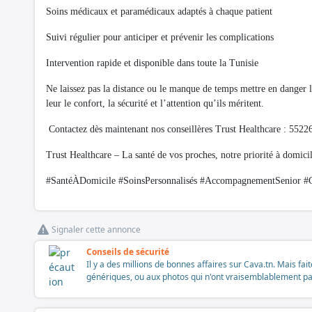
Soins médicaux et paramédicaux adaptés à chaque patient
Suivi régulier pour anticiper et prévenir les complications
Intervention rapide et disponible dans toute la Tunisie
Ne laissez pas la distance ou le manque de temps mettre en danger l
leur le confort, la sécurité et l’attention qu’ils méritent.
Contactez dès maintenant nos conseillères Trust Healthcare : 552
Trust Healthcare – La santé de vos proches, notre priorité à domicil
#SantéÀDomicile #SoinsPersonnalisés #AccompagnementSenior #G
Signaler cette annonce
Conseils de sécurité
Il y a des millions de bonnes affaires sur Cava.tn. Mais fai
génériques, ou aux photos qui n'ont vraisemblablement pas é