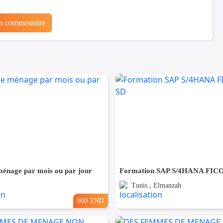
un commentaire
énage par mois ou par jour
Formation SAP S/4HANA FIC
Tunis , Elmanzah
900 TND