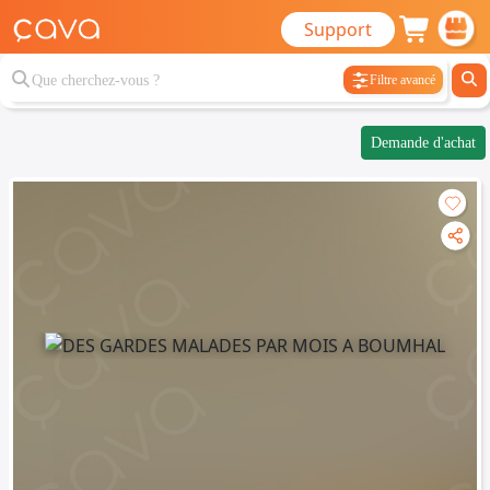
Support
Filtre avancé
Demande d'achat