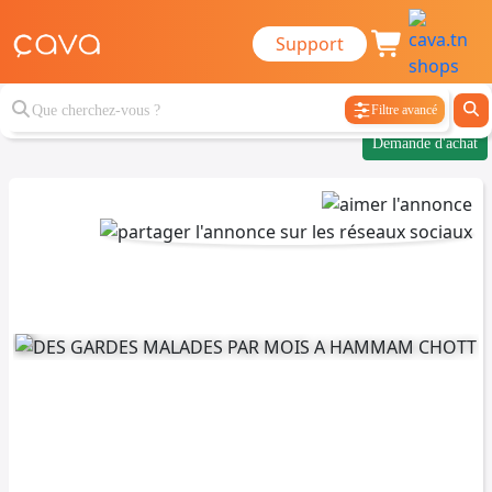
Support
Filtre avancé
Demande d'achat