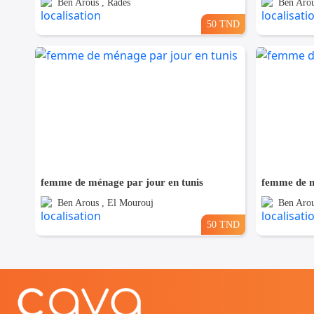
Ben Arous , Radès
Ben Arou
50 TND
femme de ménage par jour en tunis
femme de m
Ben Arous , El Mourouj
Ben Arou
50 TND