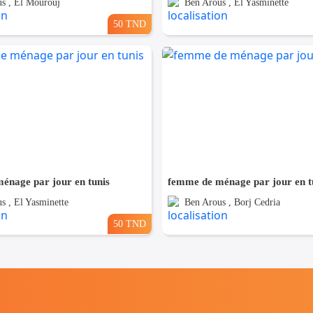
s , El Mourouj
Ben Arous , El Yasminette
50 TND
énage par jour en tunis
femme de ménage par jour en t
s , El Yasminette
Ben Arous , Borj Cedria
50 TND