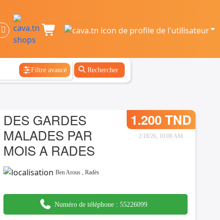
Filtre avancé
Rechercher
DES GARDES
1.200 TND
MALADES PAR
2/18/26, 10:08 AM
MOIS A RADES
Ben Arous
,
Radès
Numéro de téléphone :
55226099