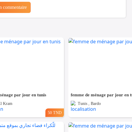
un commentaire
énage par jour en tunis
femme de ménage par jour en t
El Kram
Tunis , Bardo
50 TND