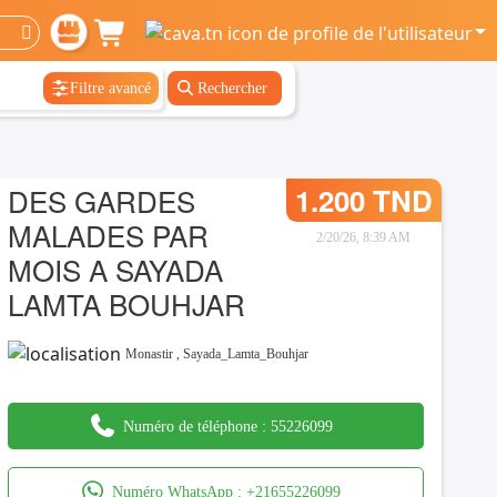
Filtre avancé
Rechercher
DES GARDES
1.200 TND
MALADES PAR
2/20/26, 8:39 AM
MOIS A SAYADA
LAMTA BOUHJAR
Monastir
,
Sayada_Lamta_Bouhjar
Numéro de téléphone :
55226099
Numéro WhatsApp :
+21655226099