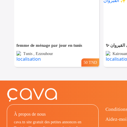
femme de ménage par jour en tunis
Tunis , Ezzouhour
Kairouan
50 TND
Conditions
À propos de nous
Aidez-moi
cava.tn site gratuit des petites annonces en