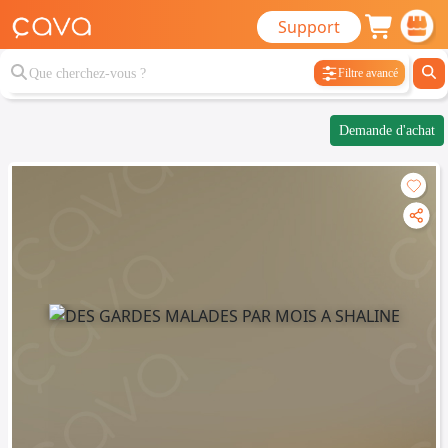
Support
Filtre avancé
Demande d'achat