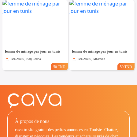
femme de ménage par jour en tunis
femme de ménage par jour en tunis
Ben Arous , Borj Cedria
Ben Arous , Mhamdia
50 TND
50 TND
À propos de nous
cava.tn site gratuit des petites annonces en Tunisie: Chattez,
discutez et négociez. Les vendeurs et acheteurs prés de chez