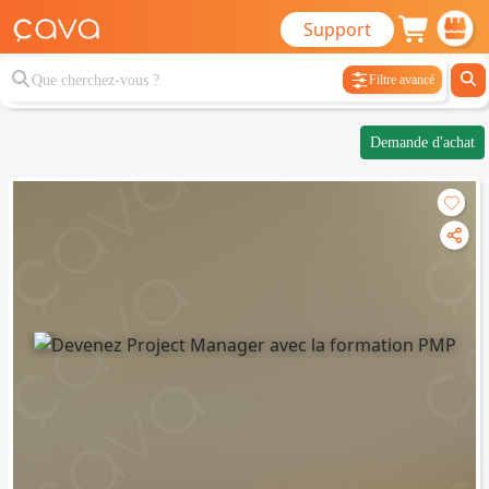
Support
Filtre avancé
Demande d'achat