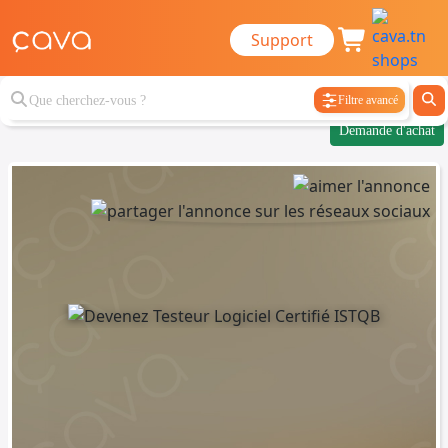
Support
Filtre avancé
Demande d'achat