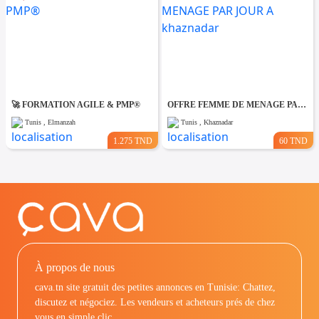
🚀 FORMATION AGILE & PMP®
OFFRE FEMME DE MENAGE PAR JOUR A khaznadar
Tunis , Elmanzah
Tunis , Khaznadar
1.275 TND
60 TND
À propos de nous
cava.tn site gratuit des petites annonces en Tunisie: Chattez,
discutez et négociez. Les vendeurs et acheteurs prés de chez
vous en simple clic.