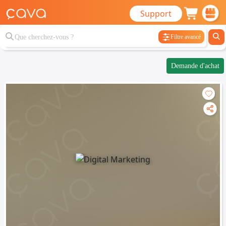
Support
Filtre avancé
Demande d'achat