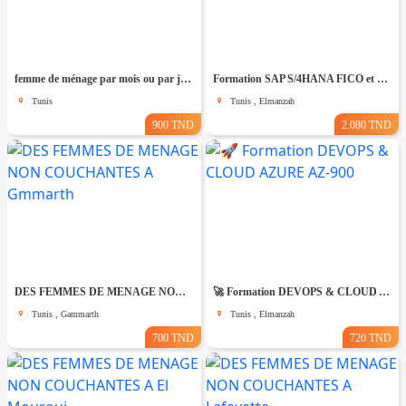
femme de ménage par mois ou par jour
Formation SAP S/4HANA FICO et MM-SD
Tunis
Tunis , Elmanzah
900 TND
2.080 TND
DES FEMMES DE MENAGE NON COUCHANTES A Gmmarth
🚀 Formation DEVOPS & CLOUD AZURE AZ-900
Tunis , Gammarth
Tunis , Elmanzah
700 TND
720 TND