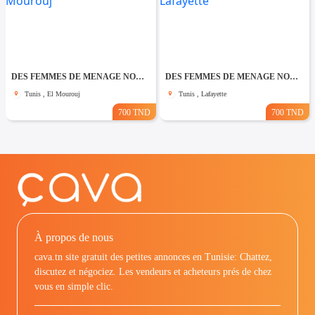
DES FEMMES DE MENAGE NON COUCHANTES A El Mourouj
DES FEMMES DE MENAGE NON COUCHANTES A Lafayette
Tunis , El Mourouj
Tunis , Lafayette
700 TND
700 TND
À propos de nous
cava.tn site gratuit des petites annonces en Tunisie: Chattez,
discutez et négociez. Les vendeurs et acheteurs prés de chez
vous en simple clic.