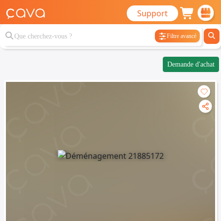
Support
Filtre avancé
Demande d'achat