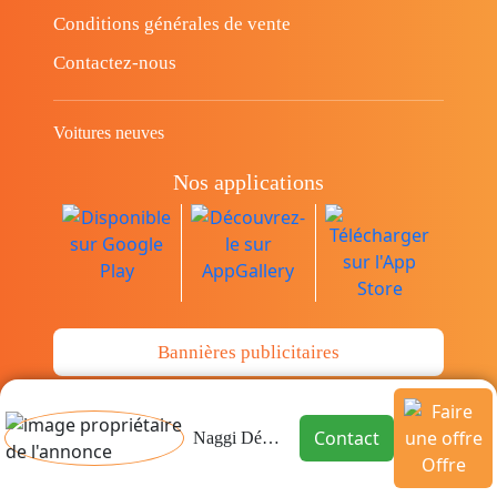
Conditions générales de vente
Contactez-nous
Voitures neuves
Nos applications
Bannières publicitaires
© Copyright 2014-2026 Cava.tn Limited Tous
Contact
Naggi Déménagement
Offre
les droits sont réservés.