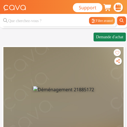
Support
Filtre avancé
Demande d'achat