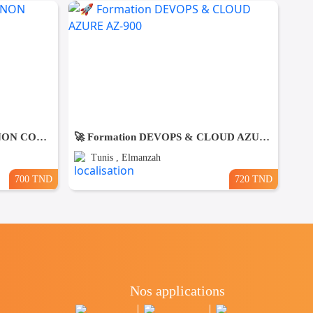
DES FEMMES DE MENAGE NON COUCHANTES A Gmmarth
🚀 Formation DEVOPS & CLOUD AZURE AZ-900
Tunis , Elmanzah
700 TND
720 TND
Nos applications