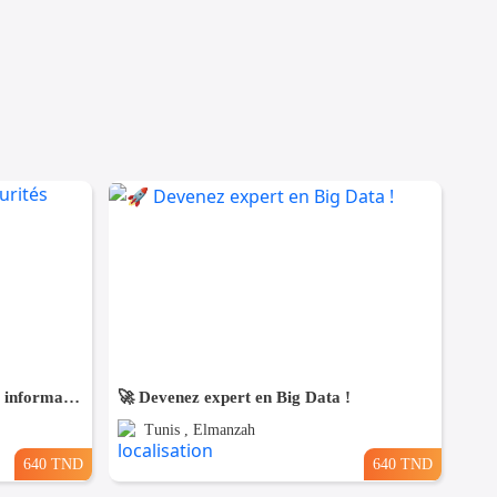
Formations réseaux et sécurités informatiques
🚀 Devenez expert en Big Data !
Tunis , Elmanzah
640 TND
640 TND