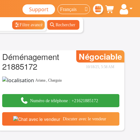
Support
Filtre avancé
Rechercher
Déménagement
Négociable
21885172
10/18/25, 5:58 AM
Ariana
,
Charguia
Numéro de téléphone :
+21621885172
Discuter avec le vendeur