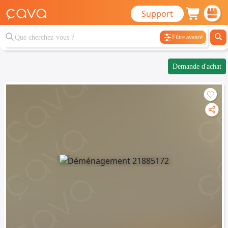
Support
Filtre avancé
Demande d'achat