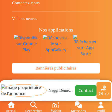
Contactez-nous
Voitures neuves
Nos applications
Bannières publicitaires
© Copyright 2014-2026 Cava.tn Limited Tous
Contact
Naggi Déménagement
Offre
les droits sont réservés.
Publier
Acceuil
Rechercher
Messages
Profil