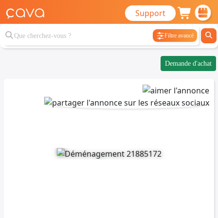
Support
Filtre avancé
Demande d'achat