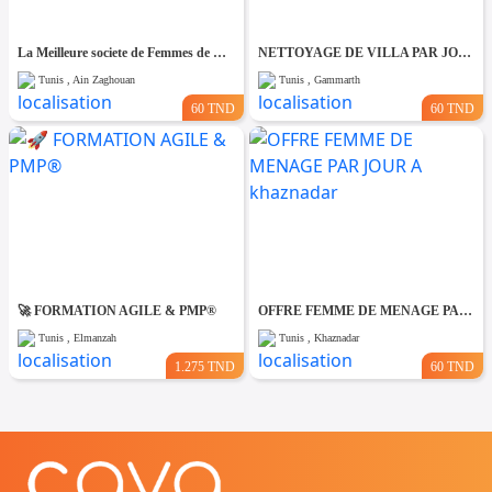
La Meilleure societe de Femmes de Ménage A Ain zaghouane
NETTOYAGE DE VILLA PAR JOUR A Gammarth
Tunis , Ain Zaghouan
Tunis , Gammarth
60 TND
60 TND
🚀 FORMATION AGILE & PMP®
OFFRE FEMME DE MENAGE PAR JOUR A khaznadar
Tunis , Elmanzah
Tunis , Khaznadar
1.275 TND
60 TND