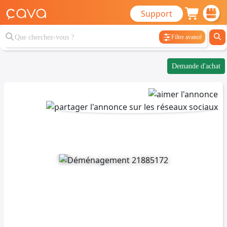
Support
Filtre avancé
Demande d'achat