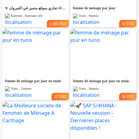
✨ للّكراء فضاء تجاري بموقع متميز في القيروان ✨
femme de ménage par jour
Kairouan , Kairouan ville
Tunis , Harairia
3.500 TND
50 TND
femme de ménage par jour en tunis
femme de ménage par jour en tunis
Tunis , Goulette
Tunis , Harairia
50 TND
50 TND