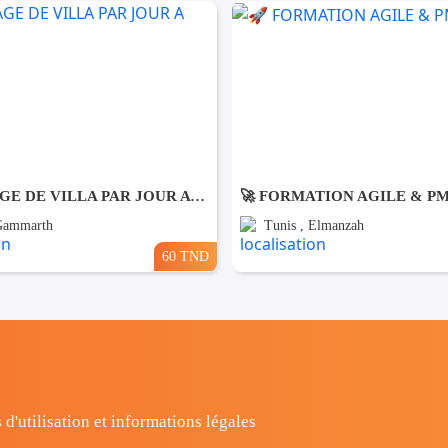
NETTOYAGE DE VILLA PAR JOUR A Gammarth
🚀 FORMATION AGILE & P
 Gammarth
Tunis , Elmanzah
60 TND
 d'utilisation et informations légales