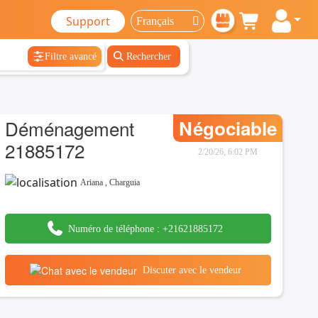
Support
Filtre avancé
Rechercher
Déménagement
Négociable
21885172
2/20/26, 6:02 PM
Ariana
,
Charguia
Numéro de téléphone :
+21621885172
Discuter avec le vendeur