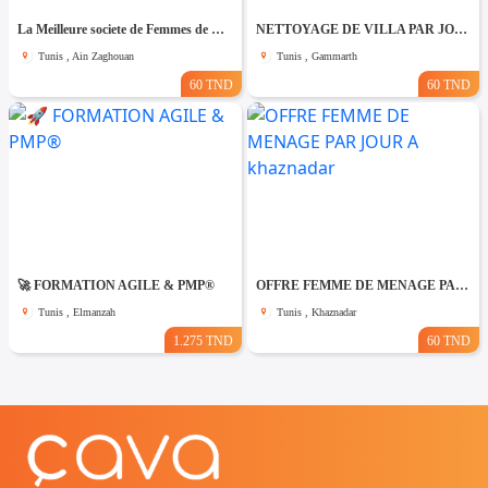
La Meilleure societe de Femmes de Ménage A Ain zaghouane
NETTOYAGE DE VILLA PAR JOUR A Gammarth
Tunis , Ain Zaghouan
Tunis , Gammarth
60 TND
60 TND
🚀 FORMATION AGILE & PMP®
OFFRE FEMME DE MENAGE PAR JOUR A khaznadar
Tunis , Elmanzah
Tunis , Khaznadar
1.275 TND
60 TND