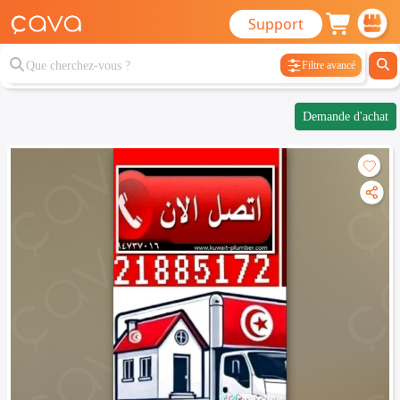
Support
Filtre avancé
Demande d'achat