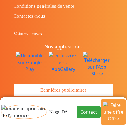
Conditions générales de vente
Contactez-nous
Voitures neuves
Nos applications
Bannières publicitaires
© Copyright 2014-2026 Cava.tn Limited Tous
Contact
Naggi Déménagement
Offre
les droits sont réservés.