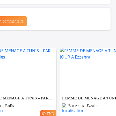
un commentaire
FEMME DE MENAGE A TUNIS – PAR JOUR A Rades
s , Radès
Ben Arous , Ezzahra
60 TND