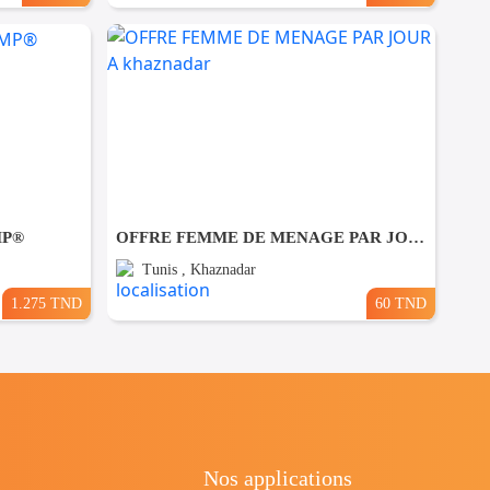
MP®
OFFRE FEMME DE MENAGE PAR JOUR A khaznadar
Tunis , Khaznadar
1.275 TND
60 TND
Nos applications