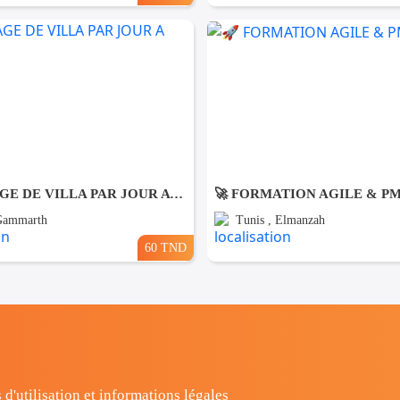
NETTOYAGE DE VILLA PAR JOUR A Gammarth
🚀 FORMATION AGILE & P
 Gammarth
Tunis , Elmanzah
60 TND
 d'utilisation et informations légales