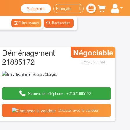
Support
Filtre avancé
Rechercher
Déménagement
Négociable
21885172
3/29/26, 6:51 AM
Ariana
,
Charguia
Numéro de téléphone :
+21621885172
Discuter avec le vendeur