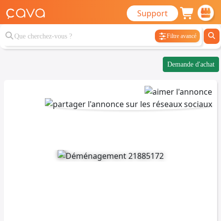
Support
Filtre avancé
Demande d'achat