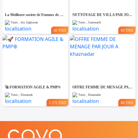
La Meilleure societe de Femmes de Ménage A Ain zaghouane
NETTOYAGE DE VILLA PAR JOUR A Gammarth
Tunis , Ain Zaghouan
Tunis , Gammarth
60 TND
60 TND
🚀 FORMATION AGILE & PMP®
OFFRE FEMME DE MENAGE PAR JOUR A khaznadar
Tunis , Elmanzah
Tunis , Khaznadar
1.275 TND
60 TND