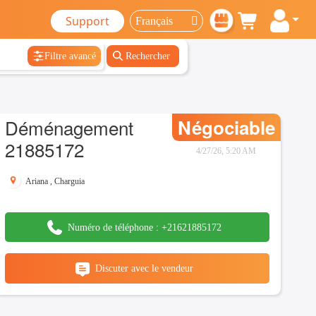
Support
Filtre avancé
Rechercher
Déménagement
Négociable
21885172
4/27/26, 5:20 AM
Ariana
,
Charguia
Numéro de téléphone :
+21621885172
Discuter avec le vendeur