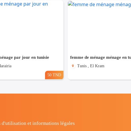
énage par jour en tunisie
femme de ménage ménage en tu
arairia
Tunis , El Kram
50 TND
 d'utilisation et informations légales