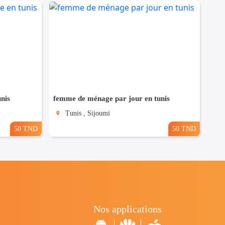
nis
femme de ménage par jour en tunis
Tunis , Sijoumi
50 TND
50 TND
Nos applications