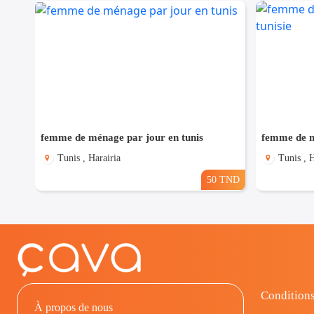
femme de ménage par jour en tunis
femme de m
Tunis , Harairia
Tunis , H
50 TND
Conditions
À propos de nous