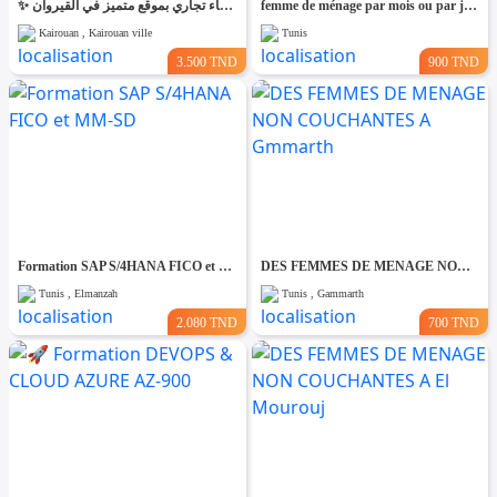
✨ للّكراء فضاء تجاري بموقع متميز في القيروان ✨
femme de ménage par mois ou par jour
Kairouan , Kairouan ville
Tunis
3.500 TND
900 TND
Formation SAP S/4HANA FICO et MM-SD
DES FEMMES DE MENAGE NON COUCHANTES A Gmmarth
Tunis , Elmanzah
Tunis , Gammarth
2.080 TND
700 TND