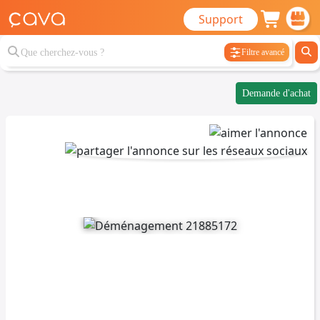
Support
Filtre avancé
Demande d'achat