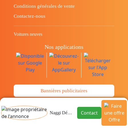
Conditions générales de vente
Contactez-nous
Voitures neuves
Nos applications
Bannières publicitaires
© Copyright 2014-2026 Cava.tn Limited Tous
Contact
Naggi Déménagement
les droits sont réservés.
Offre