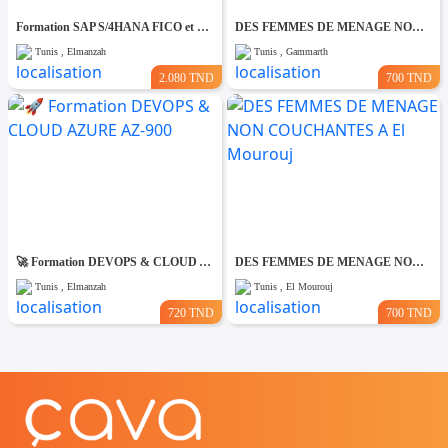
Formation SAP S/4HANA FICO et MM-SD
DES FEMMES DE MENAGE NON COUCHANTES A Gmmarth
Tunis , Elmanzah
Tunis , Gammarth
2.080 TND
700 TND
🚀 Formation DEVOPS & CLOUD AZURE AZ-900
DES FEMMES DE MENAGE NON COUCHANTES A El Mourouj
Tunis , Elmanzah
Tunis , El Mourouj
720 TND
700 TND