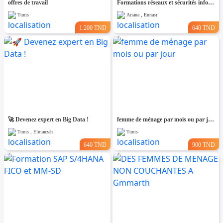
offres de travail
Formations réseaux et sécurités informatiques
Tunis
Ariana , Ennasr
1.200 TND
640 TND
🚀 Devenez expert en Big Data !
femme de ménage par mois ou par jour
Tunis , Elmanzah
Tunis
640 TND
900 TND