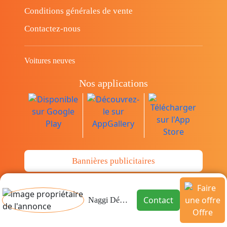
Conditions générales de vente
Contactez-nous
Voitures neuves
Nos applications
Bannières publicitaires
© Copyright 2014-2026 Cava.tn Limited Tous
Contact
Naggi Déménagement
les droits sont réservés.
Offre