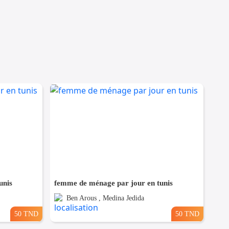
unis
femme de ménage par jour en tunis
Ben Arous , Medina Jedida
50 TND
50 TND