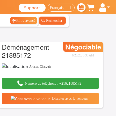
Support
Filtre avancé
Rechercher
Déménagement
Négociable
21885172
6/20/26, 5:36 AM
Ariana
,
Charguia
Numéro de téléphone :
+21621885172
Discuter avec le vendeur