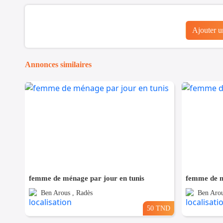
Ajouter 
Annonces similaires
femme de ménage par jour en tunis
femme de m
Ben Arous , Radès
Ben Arou
50 TND