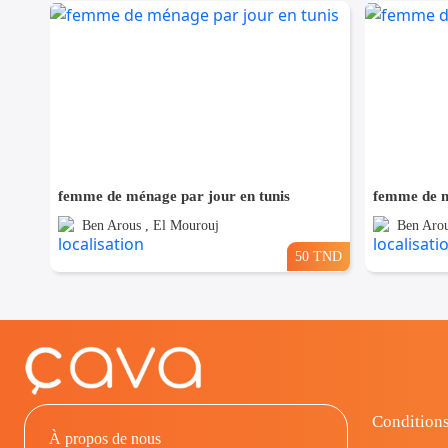
femme de ménage par jour en tunis
femme de m
Ben Arous , El Mourouj
Ben Arou
50 TND
Conditions
À propos de nous