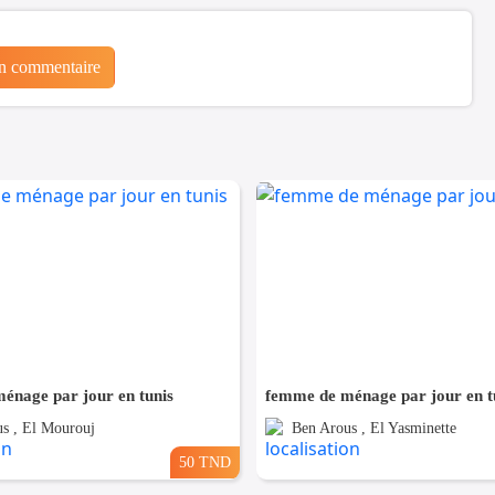
un commentaire
énage par jour en tunis
femme de ménage par jour en t
s , El Mourouj
Ben Arous , El Yasminette
50 TND