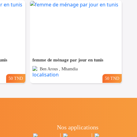
unis
femme de ménage par jour en tunis
Ben Arous , Mhamdia
50 TND
50 TND
Nos applications