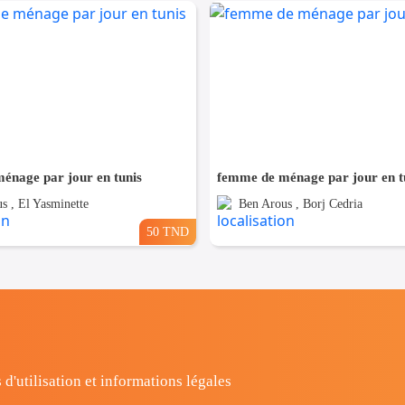
énage par jour en tunis
femme de ménage par jour en t
s , El Yasminette
Ben Arous , Borj Cedria
50 TND
 d'utilisation et informations légales