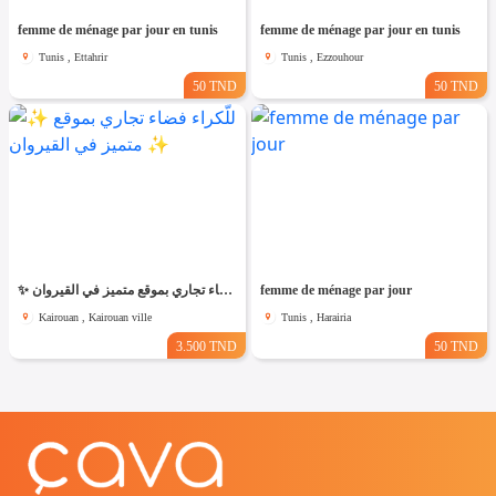
femme de ménage par jour en tunis
femme de ménage par jour en tunis
Tunis , Ettahrir
Tunis , Ezzouhour
50 TND
50 TND
✨ للّكراء فضاء تجاري بموقع متميز في القيروان ✨
femme de ménage par jour
Kairouan , Kairouan ville
Tunis , Harairia
3.500 TND
50 TND