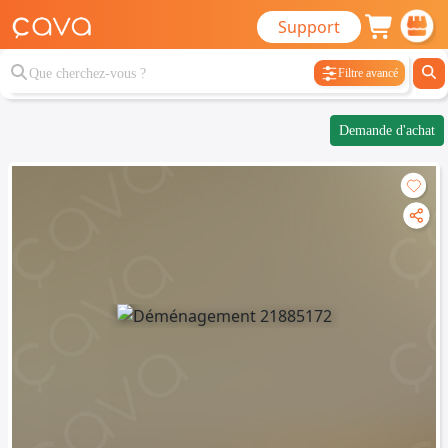
Support
Filtre avancé
Demande d'achat