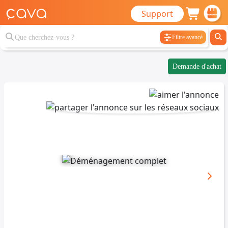
Support
Filtre avancé
Demande d'achat