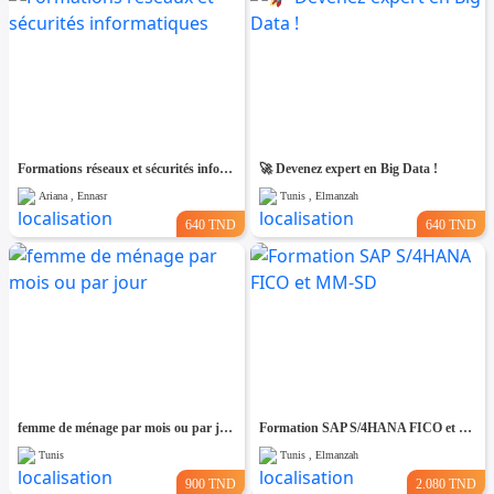
Formations réseaux et sécurités informatiques
🚀 Devenez expert en Big Data !
Ariana , Ennasr
Tunis , Elmanzah
640 TND
640 TND
femme de ménage par mois ou par jour
Formation SAP S/4HANA FICO et MM-SD
Tunis
Tunis , Elmanzah
900 TND
2.080 TND