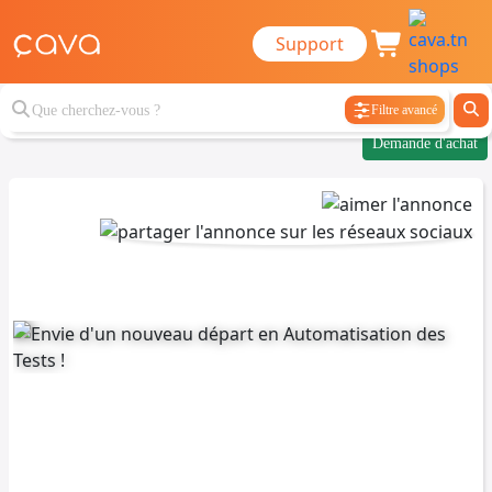
Support
Filtre avancé
Demande d'achat