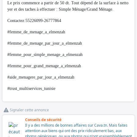
Le prix commence a partir de 50 dt. Tout dépend de la surface à netto
yer et des taches à effectuer : Simple Ménage/Grand Ménage.
Contactez:55226099-26777864
#femme_de_menage_a_elmenzah
#femme_de_menage_par_jour_a_elmenzah
#femme_pour_simple_menage_a_elmenzah
#femme_pour_grand_menage_a_elmenzah
#aide_menagere_par_jour_a_elmenzah
#trust_multiservices_tunisie
Signaler cette annonce
Conseils de sécurité
Il y a des millions de bonnes affaires sur Cava.tn. Mais faites
attention aux biens qui ont des prix ridiculement bas, aux
photos génériques, ou aux photos qui n'ont vraisemblablement