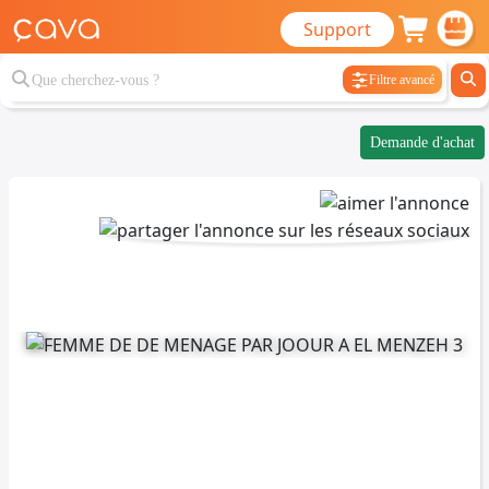
Support
Filtre avancé
Demande d'achat