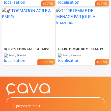
60 TND
60 TND
🚀 FORMATION AGILE & PMP®
OFFRE FEMME DE MENAGE PAR JOUR A khaznadar
Tunis , Elmanzah
Tunis , Khaznadar
1.275 TND
60 TND
À propos de nous