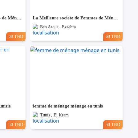
La Meilleure societe de Femmes de Ménage A Megrine
La Meilleure societe de Femmes de Ménage A Ezzahra
Ben Arous , Ezzahra
60 TND
60 TND
nisie
femme de ménage ménage en tunis
Tunis , El Kram
50 TND
50 TND