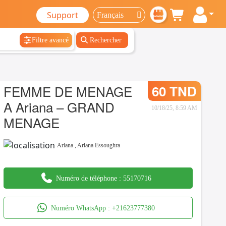
Support
Filtre avancé
Rechercher
FEMME DE MENAGE
60 TND
A Ariana – GRAND
10/18/25, 8:59 AM
MENAGE
Ariana
,
Ariana Essoughra
Numéro de téléphone :
55170716
Numéro WhatsApp :
+21623777380