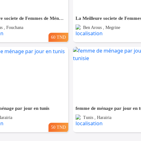
La Meilleure societe de Femmes de Ménage A Fouchana
s , Fouchana
Ben Arous , Megrine
60 TND
énage par jour en tunis
femme de ménage par jour en tu
arairia
Tunis , Harairia
50 TND