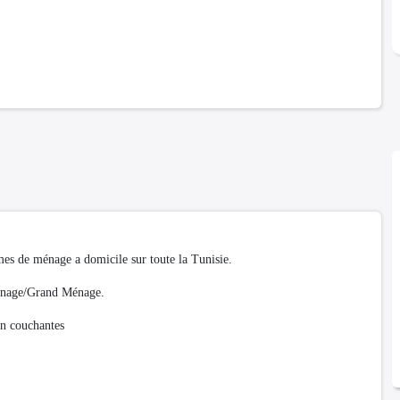
mmes de ménage a domicile sur toute la Tunisie.
mple Ménage/Grand Ménage.
travaillent : couchantes / non couchantes