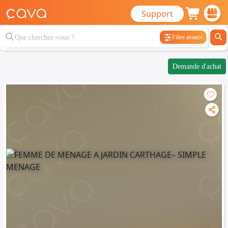
Support
Filtre avancé
Demande d'achat