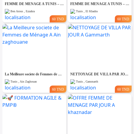
FEMME DE MENAGE A TUNIS – PAR JOUR A Ezzahra
FEMME DE MENAGE A TUNIS – PAR JOUR A El khadhra
Ben Arous , Ezzahra
Tunis , El Khadra
60 TND
60 TND
La Meilleure societe de Femmes de Ménage A Ain zaghouane
NETTOYAGE DE VILLA PAR JOUR A Gammarth
Tunis , Ain Zaghouan
Tunis , Gammarth
60 TND
60 TND