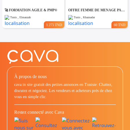
🚀 FORMATION AGILE & PMP®
OFFRE FEMME DE MENAGE PAR JOUR A khaznadar
Tunis , Elmanzah
Tunis , Khaznadar
1.275 TND
60 TND
À propos de nous
cava.tn site gratuit des petites annonces en Tunisie: Chattez,
discutez et négociez. Les vendeurs et acheteurs prés de chez
vous en simple clic.
Restez connecté avec Cava