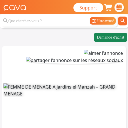
Support
Filtre avancé
Demande d'achat