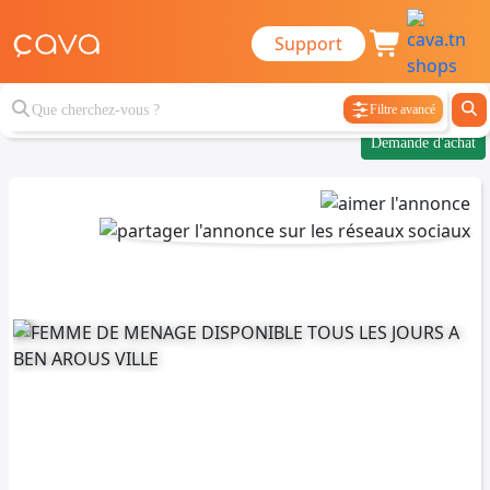
Support
Filtre avancé
Demande d'achat