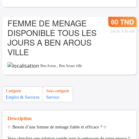
60 TND
FEMME DE MENAGE
DISPONIBLE TOUS LES
5/8/26, 9:36 AM
JOURS A BEN AROUS
VILLE
Ben Arous
,
Ben Arous ville
Catégorie
Sous-catégorie
Emploi & Services
Service
Description
✨ Besoin d’une femme de ménage fiable et efficace ? ✨
Vous cherchez une solution rapide pour le nettoyage de votre espace ?