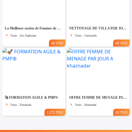
La Meilleure societe de Femmes de Ménage A Ain zaghouane
NETTOYAGE DE VILLA PAR JOUR A Gammarth
Tunis , Ain Zaghouan
Tunis , Gammarth
60 TND
60 TND
🚀 FORMATION AGILE & PMP®
OFFRE FEMME DE MENAGE PAR JOUR A khaznadar
Tunis , Elmanzah
Tunis , Khaznadar
1.275 TND
60 TND