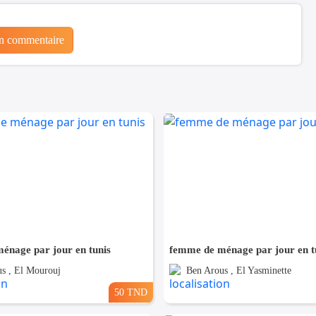
un commentaire
énage par jour en tunis
femme de ménage par jour en t
s , El Mourouj
Ben Arous , El Yasminette
50 TND