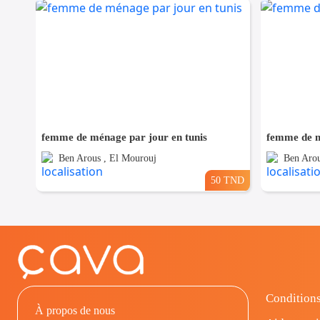
femme de ménage par jour en tunis
femme de m
Ben Arous , El Mourouj
Ben Arou
50 TND
Conditions
À propos de nous