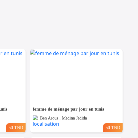
unis
femme de ménage par jour en tunis
Ben Arous , Medina Jedida
50 TND
50 TND