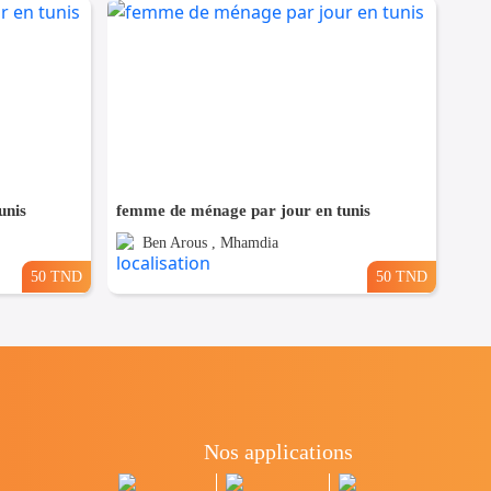
unis
femme de ménage par jour en tunis
Ben Arous , Mhamdia
50 TND
50 TND
Nos applications