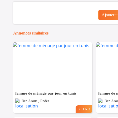
Ajouter 
Annonces similaires
femme de ménage par jour en tunis
femme de m
Ben Arous , Radès
Ben Arou
50 TND