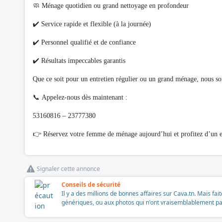
🧼 Ménage quotidien ou grand nettoyage en profondeur
✔️ Service rapide et flexible (à la journée)
✔️ Personnel qualifié et de confiance
✔️ Résultats impeccables garantis
Que ce soit pour un entretien régulier ou un grand ménage, nous so
📞 Appelez-nous dès maintenant :
53160816 – 23777380
👉 Réservez votre femme de ménage aujourd’hui et profitez d’un es
Signaler cette annonce
Conseils de sécurité
Il y a des millions de bonnes affaires sur Cava.tn. Mais fai
génériques, ou aux photos qui n'ont vraisemblablement pas é