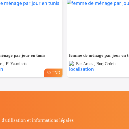
énage par jour en tunis
femme de ménage par jour en t
s , El Yasminette
Ben Arous , Borj Cedria
50 TND
 d'utilisation et informations légales