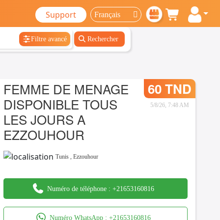
Support
Filtre avancé
Rechercher
FEMME DE MENAGE
60 TND
DISPONIBLE TOUS
5/8/26, 7:48 AM
LES JOURS A
EZZOUHOUR
Tunis
,
Ezzouhour
Numéro de téléphone :
+21653160816
Numéro WhatsApp :
+21653160816