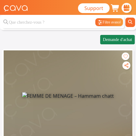
Support
Filtre avancé
Demande d'achat