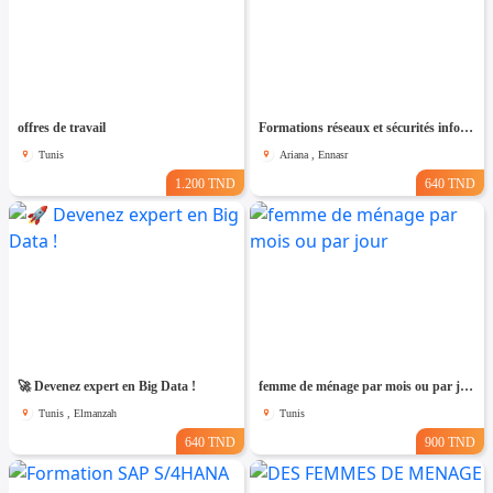
offres de travail
Formations réseaux et sécurités informatiques
Tunis
Ariana , Ennasr
1.200 TND
640 TND
🚀 Devenez expert en Big Data !
femme de ménage par mois ou par jour
Tunis , Elmanzah
Tunis
640 TND
900 TND