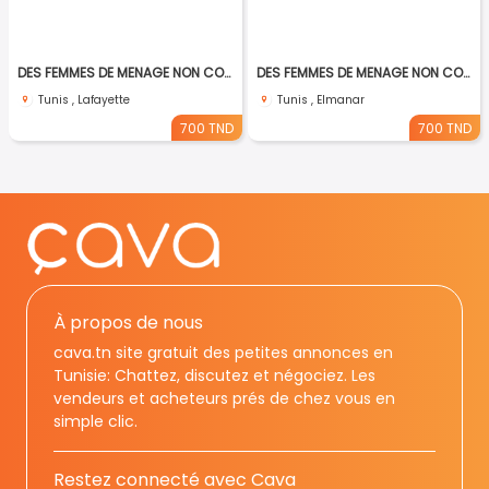
DES FEMMES DE MENAGE NON COUCHANTES A Lafayette
DES FEMMES DE MENAGE NON COUCHANTES A El Manar
Tunis , Lafayette
Tunis , Elmanar
700 TND
700 TND
À propos de nous
cava.tn site gratuit des petites annonces en
Tunisie: Chattez, discutez et négociez. Les
vendeurs et acheteurs prés de chez vous en
simple clic.
Restez connecté avec Cava