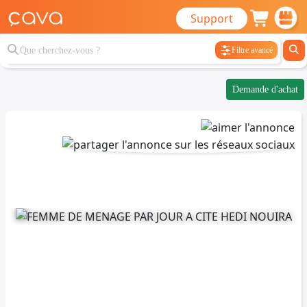
Support
Filtre avancé
Demande d'achat