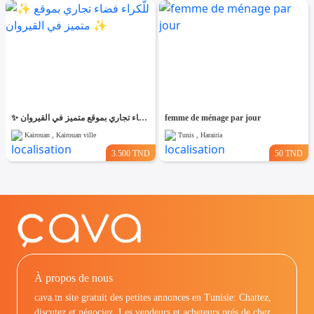
✨ للّكراء فضاء تجاري بموقع متميز في القيروان ✨
femme de ménage par jour
Kairouan , Kairouan ville
Tunis , Harairia
3.500 TND
50 TND
À propos de nous
cava.tn site gratuit des petites annonces en Tunisie: Chattez,
discutez et négociez. Les vendeurs et acheteurs prés de chez