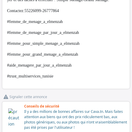
Contactez:55226099-26777864
#femme_de_menage_a_elmenzah
#femme_de_menage_par_jour_a_elmenzah
#femme_pour_simple_menage_a_elmenzah
#femme_pour_grand_menage_a_elmenzah
#aide_menagere_par_jour_a_elmenzah
#trust_multiservices_tunisie
Signaler cette annonce
Conseils de sécurité
Il y a des millions de bonnes affaires sur Cava.tn. Mais faites
attention aux biens qui ont des prix ridiculement bas, aux
photos génériques, ou aux photos qui n'ont vraisemblablement
pas été prises par l'utilisateur !