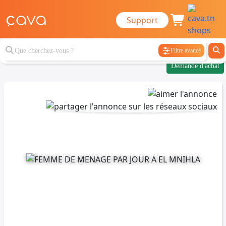
Support
Filtre avancé
Demande d'achat