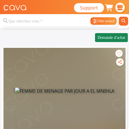
Support
Filtre avancé
Demande d'achat