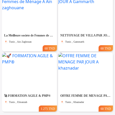
La Meilleure societe de Femmes de Ménage A Ain zaghouane
NETTOYAGE DE VILLA PAR JOUR A Gammarth
Tunis , Ain Zaghouan
Tunis , Gammarth
60 TND
60 TND
🚀 FORMATION AGILE & PMP®
OFFRE FEMME DE MENAGE PAR JOUR A khaznadar
Tunis , Elmanzah
Tunis , Khaznadar
1.275 TND
60 TND