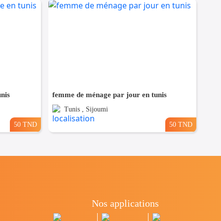
nis
femme de ménage par jour en tunis
Tunis , Sijoumi
50 TND
50 TND
Nos applications