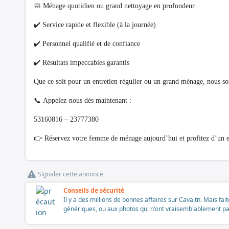
🧼 Ménage quotidien ou grand nettoyage en profondeur
✔️ Service rapide et flexible (à la journée)
✔️ Personnel qualifié et de confiance
✔️ Résultats impeccables garantis
Que ce soit pour un entretien régulier ou un grand ménage, nous so
📞 Appelez-nous dès maintenant :
53160816 – 23777380
👉 Réservez votre femme de ménage aujourd’hui et profitez d’un es
Signaler cette annonce
Conseils de sécurité
Il y a des millions de bonnes affaires sur Cava.tn. Mais fai
génériques, ou aux photos qui n'ont vraisemblablement pas é