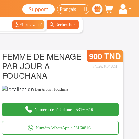
Support
Filtre avancé
Rechercher
FEMME DE MENAGE
900 TND
PAR JOUR A
7/6/26, 8:34 AM
FOUCHANA
Ben Arous
,
Fouchana
Numéro de téléphone :
53160816
Numéro WhatsApp :
53160816