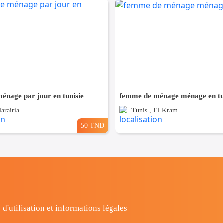
énage par jour en tunisie
femme de ménage ménage en tu
arairia
Tunis , El Kram
50 TND
 d'utilisation et informations légales