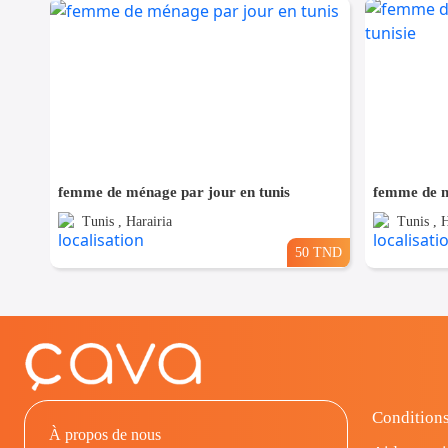
femme de ménage par jour en tunis
femme de m
Tunis , Harairia
Tunis , H
50 TND
Conditions
À propos de nous