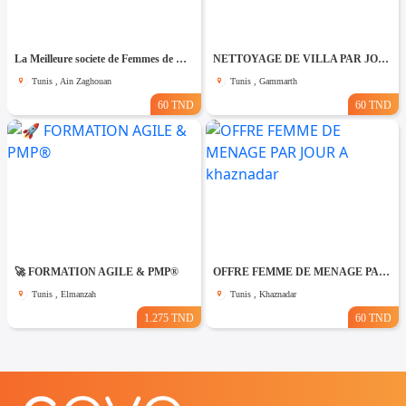
La Meilleure societe de Femmes de Ménage A Ain zaghouane
NETTOYAGE DE VILLA PAR JOUR A Gammarth
Tunis , Ain Zaghouan
Tunis , Gammarth
60 TND
60 TND
🚀 FORMATION AGILE & PMP®
OFFRE FEMME DE MENAGE PAR JOUR A khaznadar
Tunis , Elmanzah
Tunis , Khaznadar
1.275 TND
60 TND