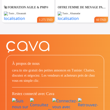
🚀 FORMATION AGILE & PMP®
OFFRE FEMME DE MENAGE PAR JOUR A khaznadar
Tunis , Elmanzah
Tunis , Khaznadar
1.275 TND
60 TND
À propos de nous
cava.tn site gratuit des petites annonces en Tunisie: Chattez,
discutez et négociez. Les vendeurs et acheteurs prés de chez
vous en simple clic.
Restez connecté avec Cava