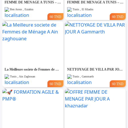
FEMME DE MENAGE A TUNIS – PAR JOUR A Ezzahra
FEMME DE MENAGE A TUNIS – PAR JOUR A El khadhra
Ben Arous , Ezzahra
Tunis , El Khadra
60 TND
60 TND
La Meilleure societe de Femmes de Ménage A Ain zaghouane
NETTOYAGE DE VILLA PAR JOUR A Gammarth
Tunis , Ain Zaghouan
Tunis , Gammarth
60 TND
60 TND