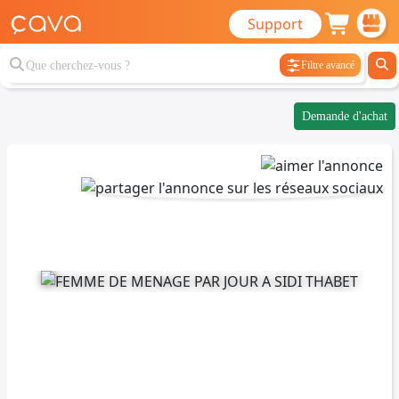
Support
Filtre avancé
Demande d'achat