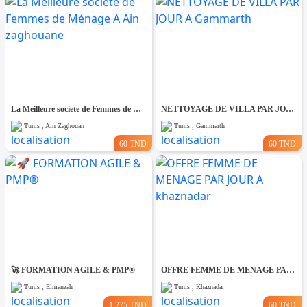
La Meilleure societe de Femmes de Ménage A Ain zaghouane
NETTOYAGE DE VILLA PAR JOUR A Gammarth
Tunis , Ain Zaghouan
Tunis , Gammarth
60 TND
60 TND
🚀 FORMATION AGILE & PMP®
OFFRE FEMME DE MENAGE PAR JOUR A khaznadar
Tunis , Elmanzah
Tunis , Khaznadar
1.275 TND
60 TND