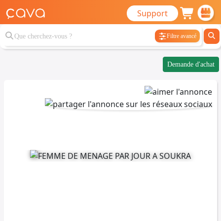
Support
Filtre avancé
Demande d'achat