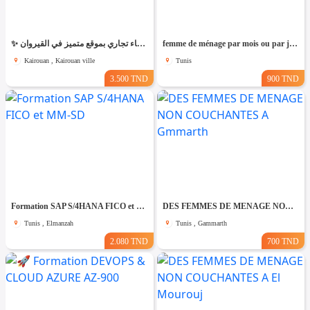
✨ للّكراء فضاء تجاري بموقع متميز في القيروان ✨
femme de ménage par mois ou par jour
Kairouan , Kairouan ville
Tunis
3.500 TND
900 TND
Formation SAP S/4HANA FICO et MM-SD
DES FEMMES DE MENAGE NON COUCHANTES A Gmmarth
Tunis , Elmanzah
Tunis , Gammarth
2.080 TND
700 TND